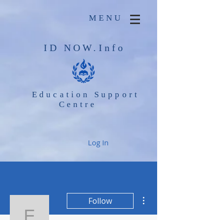
MENU
ID NOW.Info
Education Support
Centre
Log In
More actions
Follow